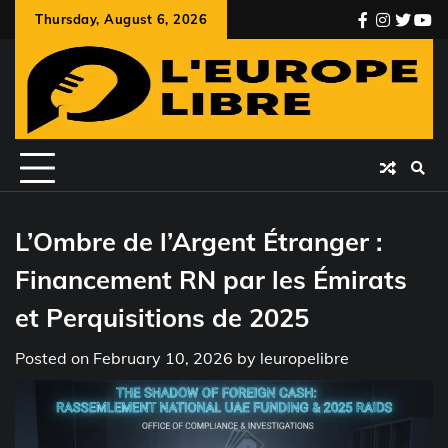
Skip
Thursday, August 6, 2026
facebook
instagr
twitte
you
to
content
L’Ombre de l’Argent Étranger :
Financement RN par les Émirats
et Perquisitions de 2025
Posted on
February 10, 2026
by
leuropelibre