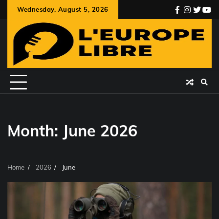
Skip
Wednesday, August 5, 2026
facebook
instagr
twitte
you
to
content
Month:
June 2026
Home
2026
June