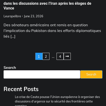
dans les discussions avec l’Iran après les éloges de
Vance
Leuropelibre
June 23, 2026
Des sénateurs américains ont remis en question
l’implication du Pakistan dans les efforts diplomatiques
liés […]
Posts
1
2
…
4
pagination
Search
Search
Recent Posts
La crise de Ceuta pousse l’Union européenne à organiser des
discussions d’urgence sur la sécurité des frontières cette
semaine