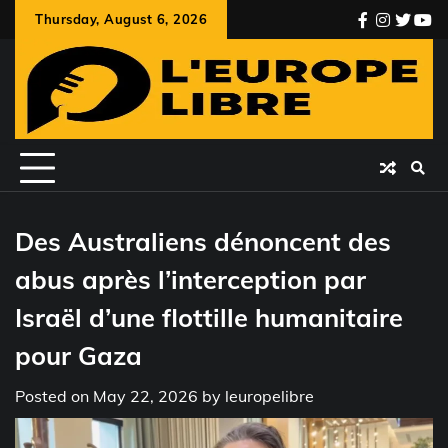
Skip
Thursday, August 6, 2026
facebook
instagr
twitte
you
to
content
Des Australiens dénoncent des
abus après l’interception par
Israël d’une flottille humanitaire
pour Gaza
Posted on
May 22, 2026
by
leuropelibre