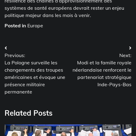
résilience des chaînes d’approvisionnement des
systèmes de santé européens devrait rester un enjeu
politique majeur dans les mois à venir.
Posted in
Europe
Post
Previous:
Next:
navigation
La Pologne surveille les
Modi et la famille royale
changements des troupes
néerlandaise renforcent le
américaines et évoque une
partenariat stratégique
présence militaire
Inde-Pays-Bas
permanente
Related Posts