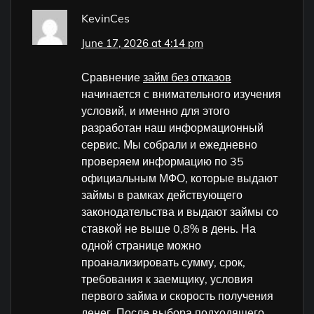
KevinCes
June 17, 2026 at 4:14 pm
Сравнение
займ без отказов
начинается с внимательного изучения
условий, и именно для этого
разработан наш информационный
сервис. Мы собрали и ежедневно
проверяем информацию по 35
официальным МФО, которые выдают
займы в рамках действующего
законодательства и выдают займы со
ставкой не выше 0,8% в день. На
одной странице можно
проанализировать сумму, срок,
требования к заемщику, условия
первого займа и скорость получения
денег. После выбора подходящего