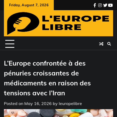
Skip
Friday, August 7, 2026
facebook
instagr
twitte
you
to
content
L’Europe confrontée à des
pénuries croissantes de
médicaments en raison des
tensions avec l’Iran
Posted on
May 16, 2026
by
leuropelibre