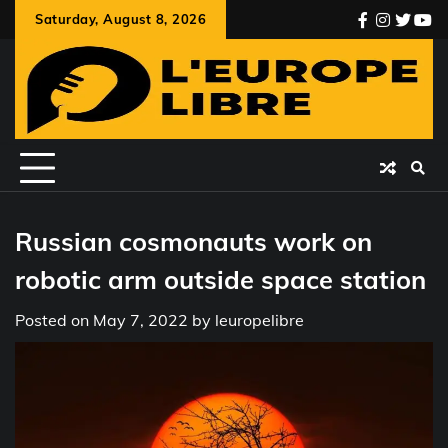
Skip
Saturday, August 8, 2026
facebook
instagr
twitte
you
to
content
Russian cosmonauts work on
robotic arm outside space station
Posted on
May 7, 2022
by
leuropelibre