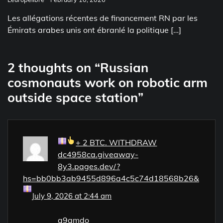
Les allégations récentes de financement RN par les
Émirats arabes unis ont ébranlé la politique […]
2 thoughts on “
Russian
cosmonauts work on robotic arm
outside space station
”
+ 2 BTC. WITHDRAW
dc4958ca.giveaway-
8y3.pages.dev/?
hs=bb0bb3ab9455d896a4c5c74d18568b26&
July 9, 2026 at 2:44 am
a9gmdo