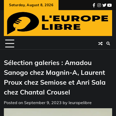
Skip
Saturday, August 8, 2026
facebook
instagr
twitte
you
to
content
Sélection galeries : Amadou
Sanogo chez Magnin-A, Laurent
Proux chez Semiose et Anri Sala
chez Chantal Crousel
Posted on
September 9, 2023
by
leuropelibre