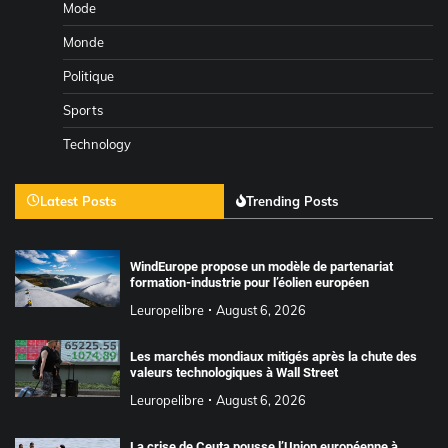
Mode
Monde
Politique
Sports
Technology
Latest Posts
Trending Posts
WindEurope propose un modèle de partenariat
formation-industrie pour l’éolien européen
Leuropelibre
August 6, 2026
Les marchés mondiaux mitigés après la chute des
valeurs technologiques à Wall Street
Leuropelibre
August 6, 2026
La crise de Ceuta pousse l’Union européenne à