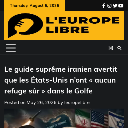
Skip
Thursday, August 6, 2026
facebook
instagr
twitte
you
to
content
Le guide suprême iranien avertit
que les États-Unis n’ont « aucun
refuge sûr » dans le Golfe
Posted on
May 26, 2026
by
leuropelibre