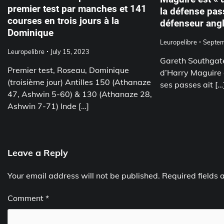
premier test par manches et 141
la défense pas
courses en trois jours à la
défenseur angl
Dominique
Leuropelibre
Septem
Leuropelibre
July 15, 2023
Gareth Southgate
Premier test, Roseau, Dominique
d’Harry Maguire
(troisième jour) Antilles 150 (Athanaze
ses passes ait […
47, Ashwin 5-60) & 130 (Athanaze 28,
Ashwin 7-71) Inde […]
Leave a Reply
Your email address will not be published.
Required fields
Comment
*