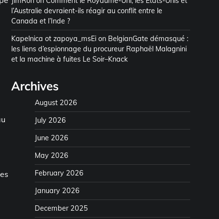
ppe
JimRon
on
Comment le Royaume-Uni, les États-Unis et
l’Australie devraient-ils réagir au conflit entre le
Canada et l’Inde ?
Kapelnica ot zapoya_msEi
on
BelgianGate démasqué :
les liens d’espionnage du procureur Raphaël Malagnini
et la machine à fuites Le Soir–Knack
Archives
August 2026
au
July 2026
June 2026
May 2026
February 2026
les
January 2026
December 2025