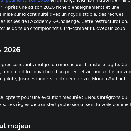
tif pour la saison 2026
en annonçant la nomination de Phili
r. Après une saison 2025 riche d’enseignements et une
 mise sur la continuité avec un noyau stable, des recrues
s issues de l’Academy K-Challenge. Cette restructuration,
 accrue dans un championnat ultra-compétitif, avec un coup
fs 2026
ogrès constants malgré un marché des transferts agité. Ce
, renforçant la conviction d’un potentiel victorieux. Le nouve
este pilote, Jason Saunders contrôleur de vol, Manon Audinet
, optent pour une évolution mesurée : « Nous intégrons du
ls. Les règles de transfert professionalisent la voile comme 
out majeur