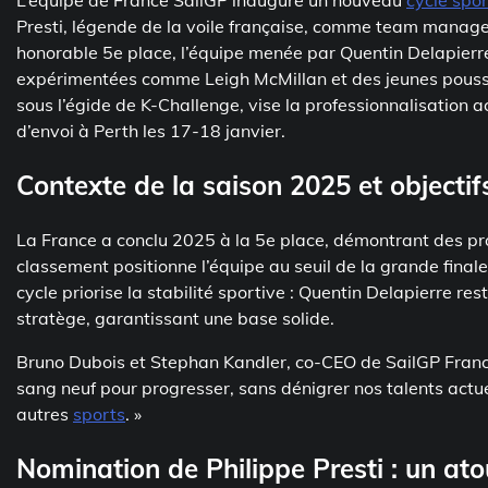
L’équipe de France SailGP inaugure un nouveau
cycle spor
Presti, légende de la voile française, comme team manage
honorable 5e place, l’équipe menée par Quentin Delapierre
expérimentées comme Leigh McMillan et des jeunes pousse
sous l’égide de K-Challenge, vise la professionnalisation
d’envoi à Perth les 17-18 janvier.
Contexte de la saison 2025 et objecti
La France a conclu 2025 à la 5e place, démontrant des pr
classement positionne l’équipe au seuil de la grande finale
cycle priorise la stabilité sportive : Quentin Delapierre r
stratège, garantissant une base solide.
Bruno Dubois et Stephan Kandler, co-CEO de SailGP France
sang neuf pour progresser, sans dénigrer nos talents actue
autres
sports
. »
Nomination de Philippe Presti : un at