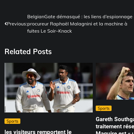
Post
BelgianGate démasqué : les liens d’espionnage
Previous:
procureur Raphaël Malagnini et la machine à
navigation
fuites Le Soir–Knack
Related Posts
Sports
Gareth Southga
Sports
traitement rés
les visiteurs remportent le
Maguire est « 