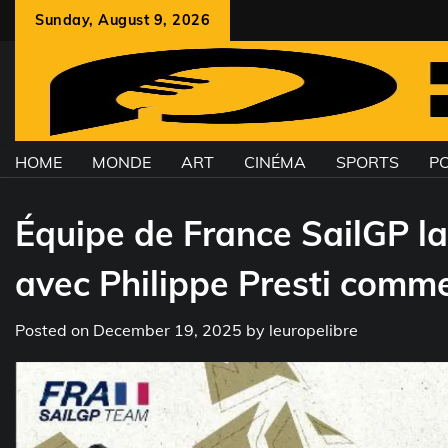
Skip
Sunday, August 9, 2026
to
content
HOME
MONDE
ART
CINÉMA
SPORTS
PO
Équipe de France SailGP la
avec Philippe Presti com
Posted on
December 19, 2025
by
leuropelibre