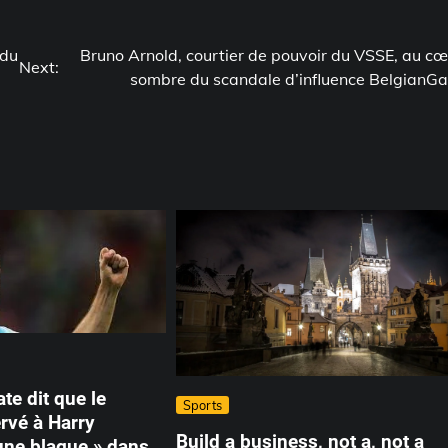
 du
Bruno Arnold, courtier de pouvoir du VSSE, au cœ
Next:
sombre du scandale d’influence BelgianGa
te dit que le
Sports
ervé à Harry
Build a business, not a, not a
une blague » dans