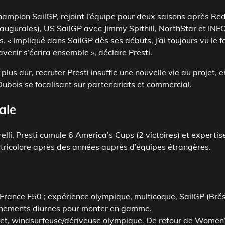
champion SailGP, rejoint l’équipe pour deux saisons après Re
naugurales), US SailGP avec Jimmy Spithill, NorthStar et INE
. « Impliqué dans SailGP dès ses débuts, j’ai toujours vu le f
avenir s’écrira ensemble », déclare Presti.
us dur, recruter Presti insuffle une nouvelle vie au projet, e
 Dubois se focalisant sur partenariats et commercial.
ale
li, Presti cumule 6 America’s Cups (2 victoires) et expertis
e tricolore après des années auprès d’équipes étrangères.
France F50 ; expérience olympique, multicoque, SailGP (Brési
aînements diurnes pour monter en gamme.
ojet, windsurfeuse/dériveuse olympique. De retour de Women