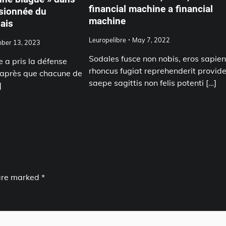
financial machine a financial
sionnée du
machine
ais
Leuropelibre
May 7, 2022
ber 13, 2023
Sodales fusce non nobis, eros sapie
 a pris la défense
rhoncus fugiat reprehenderit provid
 après que chacune de
saepe sagittis non felis potenti […]
]
 are marked
*